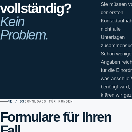
vollständig?
Sie müssen v
der ersten
Kein
Kontaktaufna
nicht alle
Problem.
Unterlagen
zusammensuc
Schon wenige
Angaben reic
für die Einord
was anschlie
benötigt wird,
klären wir gezi
NE / 03
DOWNLOADS FÜR KUNDEN
Formulare für Ihren
Fall.