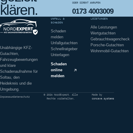
ODER DIREKT ANRUFEN
klären.
0173 4003009
UNFALL &
LEISTUNGEN
SCHADEN
Alle Leistungen
Schaden
Wertgutachten
melden
Gebrauchtwagencheck
Unfallgutachten
Porsche-Gutachten
Unabhängige KFZ-
Schnellratgeber
Wohnmobil-Gutachten
Gutachten,
Unterlagen
Fahrzeugbewertungen
Schaden
und klare
online
Schadenaufnahme für
melden
Soltau, den
Heidekreis und die
Umgebung.
© 2026 NordExpert. Alle
Made by
Impressum
Datenschutz
Rechte vorbehalten.
concave.systems