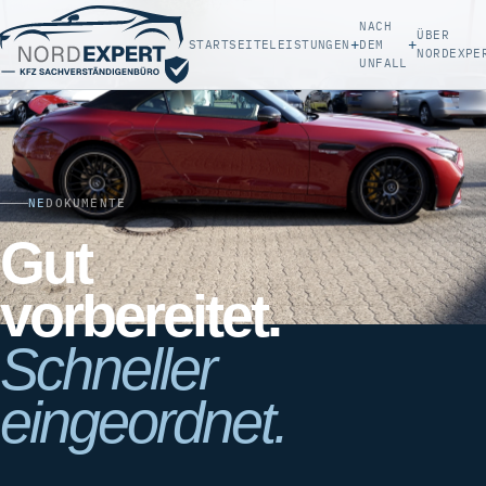
NACH
ÜBER
+
+
STARTSEITE
LEISTUNGEN
DEM
NORDEXPE
UNFALL
NE
DOKUMENTE
Gut
vorbereitet.
Schneller
eingeordnet.