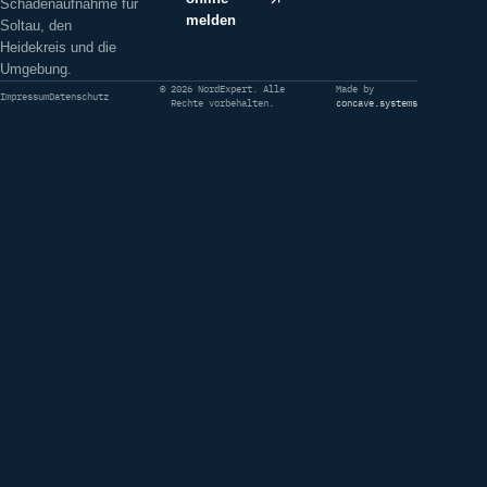
Schadenaufnahme für
melden
Soltau, den
Heidekreis und die
Umgebung.
© 2026 NordExpert. Alle
Made by
Impressum
Datenschutz
Rechte vorbehalten.
concave.systems