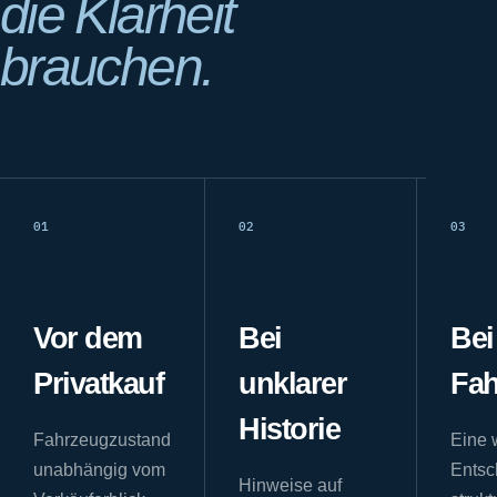
die Klarheit
brauchen.
01
02
03
Vor dem
Bei
Bei
Privatkauf
unklarer
Fah
Historie
Fahrzeugzustand
Eine 
unabhängig vom
Entsc
Hinweise auf