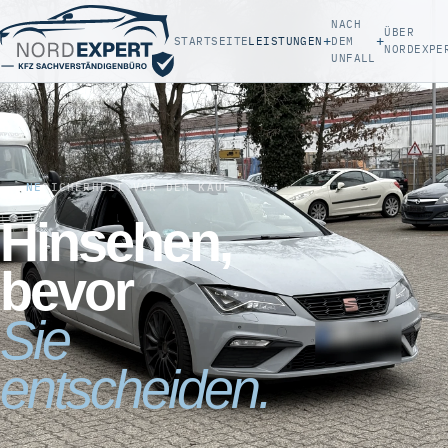
NACH
ÜBER
+
+
STARTSEITE
LEISTUNGEN
DEM
NORDEXPE
UNFALL
NE
SICHERHEIT VOR DEM KAUF
Hinsehen,
bevor
Sie
entscheiden.