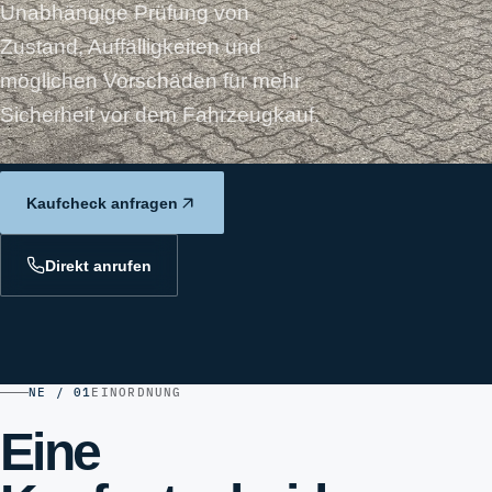
Unabhängige Prüfung von
Zustand, Auffälligkeiten und
möglichen Vorschäden für mehr
Sicherheit vor dem Fahrzeugkauf.
Kaufcheck anfragen
Direkt anrufen
NE / 01
EINORDNUNG
Eine