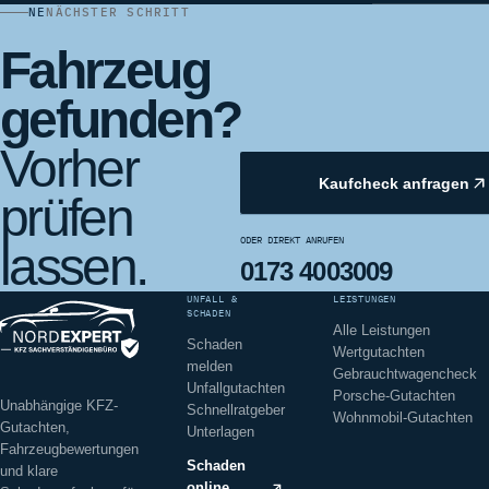
NE
NÄCHSTER SCHRITT
Fahrzeug
gefunden?
Vorher
Kaufcheck anfragen
prüfen
ODER DIREKT ANRUFEN
lassen.
0173 4003009
UNFALL &
LEISTUNGEN
SCHADEN
Alle Leistungen
Schaden
Wertgutachten
melden
Gebrauchtwagencheck
Unfallgutachten
Porsche-Gutachten
Unabhängige KFZ-
Schnellratgeber
Wohnmobil-Gutachten
Gutachten,
Unterlagen
Fahrzeugbewertungen
Schaden
und klare
online