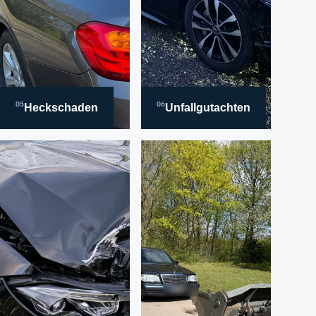
05
06
Heckschaden
Unfallgutachten