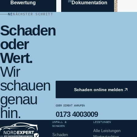
20
Bewertung
Dokumentation
NE
NÄCHSTER SCHRITT
Schaden
oder
Wert.
Wir
schauen
Schaden online melden
genau
ODER DIREKT ANRUFEN
hin.
0173 4003009
UNFALL &
LEISTUNGEN
SCHADEN
Alle Leistungen
Schaden
Wertgutachten