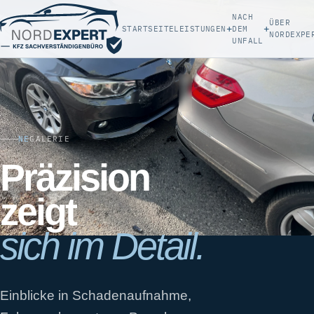
NACH
ÜBER
+
+
STARTSEITE
LEISTUNGEN
DEM
NORDEXPE
UNFALL
NE
GALERIE
Präzision
zeigt
sich im Detail.
Einblicke in Schadenaufnahme,