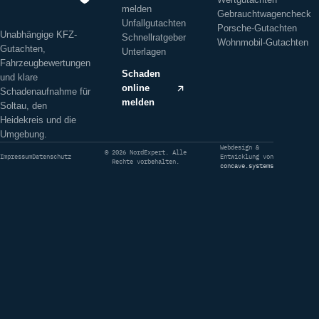
melden
Gebrauchtwagencheck
Unfallgutachten
Porsche-Gutachten
Unabhängige KFZ-
Schnellratgeber
Wohnmobil-Gutachten
Gutachten,
Unterlagen
Fahrzeugbewertungen
Schaden
und klare
online
Schadenaufnahme für
melden
Soltau, den
Heidekreis und die
Umgebung.
Webdesign &
© 2026 NordExpert. Alle
Impressum
Datenschutz
Entwicklung von
Rechte vorbehalten.
concave.systems