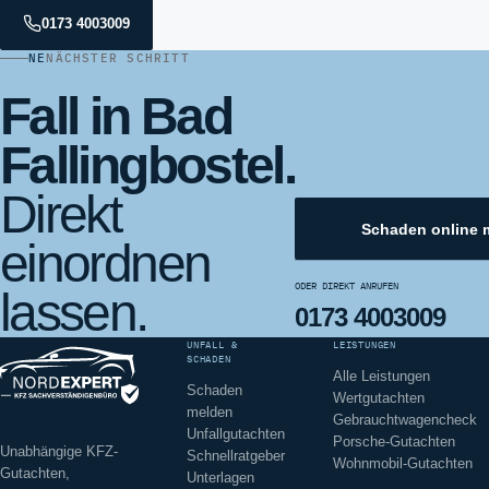
0173 4003009
NE
NÄCHSTER SCHRITT
Fall in Bad
Fallingbostel.
Direkt
Schaden online 
einordnen
ODER DIREKT ANRUFEN
lassen.
0173 4003009
UNFALL &
LEISTUNGEN
SCHADEN
Alle Leistungen
Schaden
Wertgutachten
melden
Gebrauchtwagencheck
Unfallgutachten
Porsche-Gutachten
Unabhängige KFZ-
Schnellratgeber
Wohnmobil-Gutachten
Gutachten,
Unterlagen