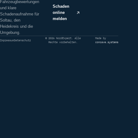
Fahrzeugbewertungen
Schaden
und klare
online
Schadenaufnahme für
melden
Soltau, den
Heidekreis und die
Umgebung.
© 2026 NordExpert. Alle
Made by
Impressum
Datenschutz
Rechte vorbehalten.
concave.systems