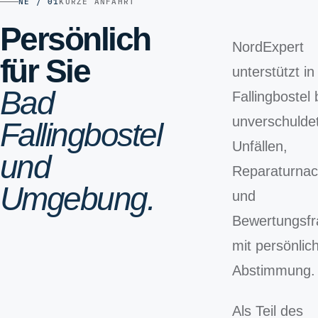
NE / 01
KURZE ANFAHRT
Persönlich
NordExpert
für Sie
unterstützt i
Bad
Fallingbostel 
unverschulde
Fallingbostel
Unfällen,
und
Reparaturna
Umgebung.
und
Bewertungsf
mit persönlic
Abstimmung.
Als Teil des