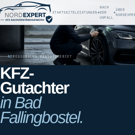
NACH
ÜBER
+
+
STARTSEITE
LEISTUNGEN
DEM
NORDEXPE
UNFALL
NE
REGIONALES EINSATZGEBIET
KFZ-
Gutachter
in Bad
Fallingbostel.