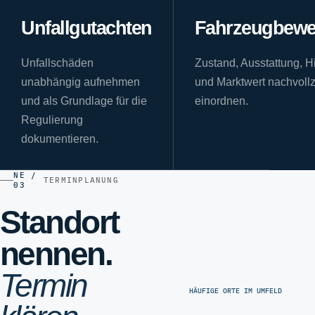
Unfallgutachten
Fahrzeugbewe
Unfallschäden
Zustand, Ausstattung, Hi
unabhängig aufnehmen
und Marktwert nachvoll
und als Grundlage für die
einordnen.
Regulierung
dokumentieren.
NE /
TERMINPLANUNG
03
Standort
nennen.
Termin
HÄUFIGE ORTE IM UMFELD